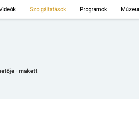
Videók
Szolgáltatások
Programok
Múzeu
etője - makett