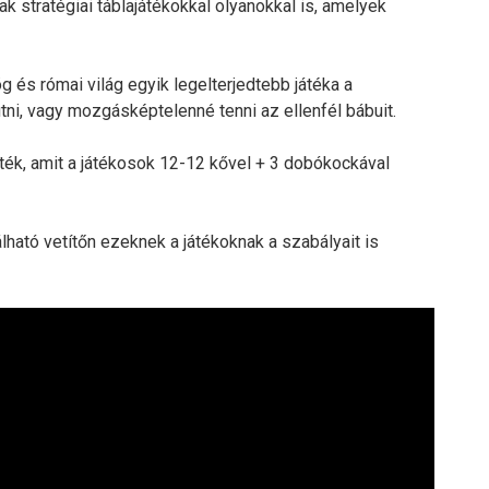
k stratégiai táblajátékokkal olyanokkal is, amelyek
g és római világ egyik legelterjedtebb játéka a
tni, vagy mozgásképtelenné tenni az ellenfél bábuit.
ték, amit a játékosok 12-12 kővel + 3 dobókockával
lható vetítőn ezeknek a játékoknak a szabályait is