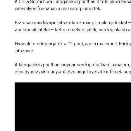
A Cella Septichora Látogatóközpontban 3 féle ókori társas
valamilyen formában a mai napig ismertek.
Biztosan mindnyájan játszottatok már pl. malomjátékkal – 
zsoldosok játéka – két személyes játék, ami leginkább a 
Hasonló stratégiai játék a 12 pont, ami a ma ismert Bac
játszanak.
A látogatóközpontban ingyenesen kipróbálható a malom, a 
elmagyarázzuk magyar illetve angol nyelvű kisfilmek seg