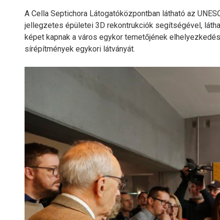
A Cella Septichora Látogatóközpontban látható az UNESC
jellegzetes épületei 3D rekontrukciók segítségével, láth
képet kapnak a város egykor temetőjének elhelyezkedésér
sírépítmények egykori látványát.