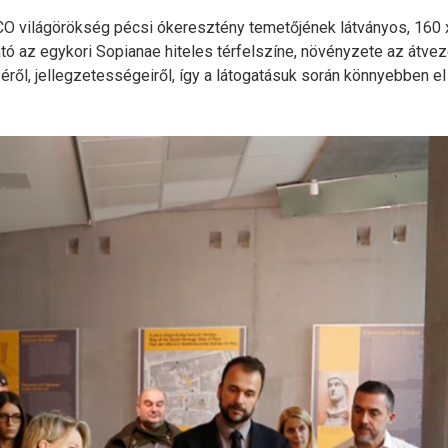
O világörökség pécsi ókeresztény temetőjének látványos, 160 x
ató az egykori Sopianae hiteles térfelszíne, növényzete az átvez
ől, jellegzetességeiről, így a látogatásuk során könnyebben el