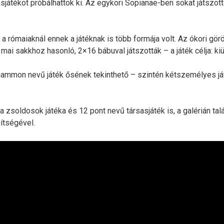
játékot próbálhattok ki. Az egykori Sopianae-ben sokat játszotta
a rómaiaknál ennek a játéknak is több formája volt. Az ókori görö
mai sakkhoz hasonló, 2×16 bábuval játszották – a játék célja: kiü
kgammon nevű játék ősének tekinthető – szintén kétszemélyes já
zsoldosok játéka és 12 pont nevű társasjáték is, a galérián talá
ítségével.