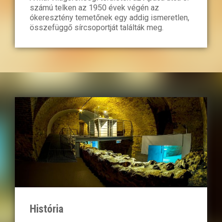
számú telken az 1950 évek végén az
ókeresztény temetőnek egy addig ismeretlen,
összefüggő sírcsoportját találták meg.
História