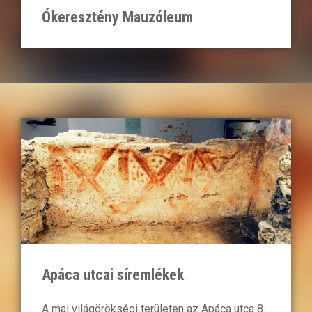
Ókeresztény Mauzóleum
Apáca utcai síremlékek
A mai világörökségi területen az Apáca utca 8.