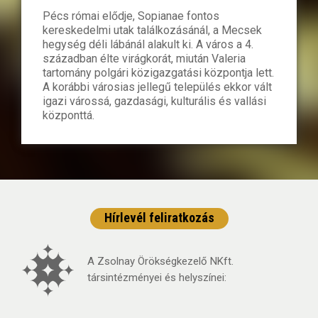
Pécs római elődje, Sopianae fontos
kereskedelmi utak találkozásánál, a Mecsek
hegység déli lábánál alakult ki. A város a 4.
században élte virágkorát, miután Valeria
tartomány polgári közigazgatási központja lett.
A korábbi városias jellegű település ekkor vált
igazi várossá, gazdasági, kulturális és vallási
központtá.
Hírlevél feliratkozás
A Zsolnay Örökségkezelő NKft.
társintézményei és helyszínei: