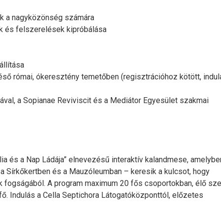
ók a nagyközönség számára
ek és felszerelések kipróbálása
llítása
ső római, ókeresztény temetőben (regisztrációhoz kötött, indul
sával, a Sopianae Reviviscit és a Mediátor Egyesület szakmai
lia és a Nap Ládája” elnevezésű interaktív kalandmese, amelybe
 a Sírkőkertben és a Mauzóleumban – keresik a kulcsot, hogy
k fogságából. A program maximum 20 fős csoportokban, élő sz
/fő. Indulás a Cella Septichora Látogatóközponttól, előzetes