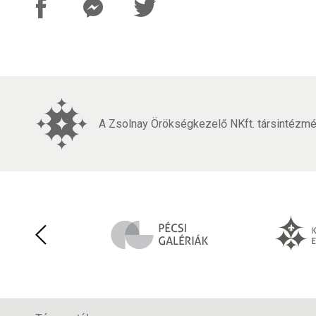
A Zsolnay Örökségkezelő NKft. társintézmén