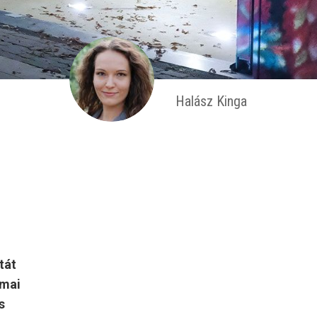
Halász Kinga
tát
ómai
s