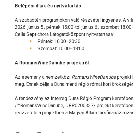
Belépési díjak és nyitvatartás
A szabadtéri programokon való részvétel ingyenes. A vil
2026. június 5., péntek 15:00-tól június 6., szombat 18:0
Cella Septichora Látogatóközpont nyitvatartása:
Péntek: 10:00–20:30
Szombat: 10:00–18:00
A RomansWineDanube projektről
Az esemény a nemzetközi
RomansWineDanube
projekt 
meg. Ennek célja a Duna menti régió római kori öröksé
A rendezvény az Interreg Duna Régió Program keretébe
/#RomansWineDanube, DRP0200337/ projekt keretében az 
részvétele a projektben a Magyar Állam társfinanszírozá