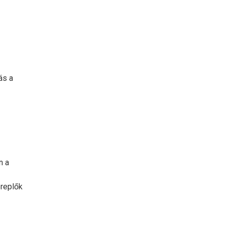
ás a
n a
ereplők