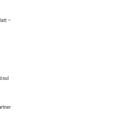
latt –
lósul
rtner