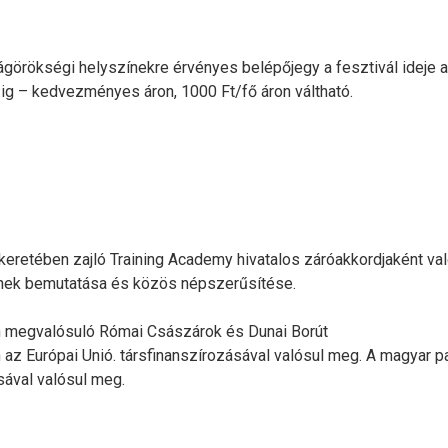
ágörökségi helyszínekre érvényes belépőjegy a fesztivál ideje a
0-ig – kedvezményes áron, 1000 Ft/fő áron váltható.
keretében zajló Training Academy hivatalos záróakkordjaként va
gének bemutatása és közös népszerűsítése.
n megvalósuló Római Császárok és Dunai Borút
Európai Unió. társfinanszírozásával valósul meg. A magyar pa
sával valósul meg.