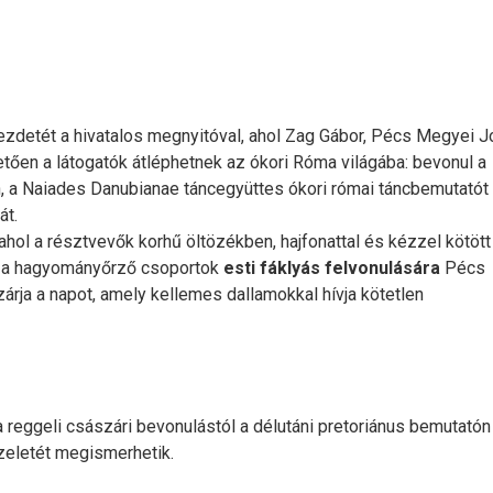
ezdetét a hivatalos megnyitóval, ahol Zag Gábor, Pécs Megyei 
tően a látogatók átléphetnek az ókori Róma világába: bevonul a
, a Naiades Danubianae táncegyüttes ókori római táncbemutatót t
át.
 ahol a résztvevők korhű öltözékben, hajfonattal és kézzel kötött
a: a hagyományőrző csoportok
esti fáklyás felvonulására
Pécs
árja a napot, amely kellemes dallamokkal hívja kötetlen
 reggeli császári bevonulástól a délutáni pretoriánus bemutatón 
zeletét megismerhetik.