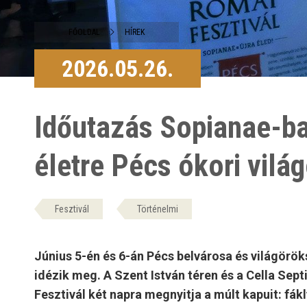
FŐOLDAL
HÍREK
2026.05.26.
Időutazás Sopianae-ba:
életre Pécs ókori vilá
Fesztivál
Történelmi
Június 5-én és 6-án Pécs belvárosa és világörök
idézik meg. A Szent István téren és a Cella S
Fesztivál két napra megnyitja a múlt kapuit: fák