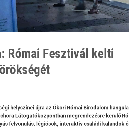
 Római Fesztivál kelti
görökségét
ségi helyszínei újra az Ókori Római Birodalom hangula
eptichora Látogatóközpontban megrendezésre kerülő R
lyás felvonulás, légiósok, interaktív családi kalandok é