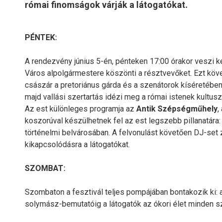
római finomságok várják a látogatókat.
PÉNTEK:
A rendezvény június 5-én, pénteken 17:00 órakor veszi k
Város alpolgármestere köszönti a résztvevőket. Ezt köve
császár a pretoriánus gárda és a szenátorok kíséretében
majd vallási szertartás idézi meg a római istenek kultusz
Az est különleges programja az
Antik Szépségműhely
,
koszorúval készülhetnek fel az est legszebb pillanatár
történelmi belvárosában. A felvonulást követően DJ-set z
kikapcsolódásra a látogatókat.
SZOMBAT:
Szombaton a fesztivál teljes pompájában bontakozik ki: a
solymász-bemutatóig a látogatók az ókori élet minden s