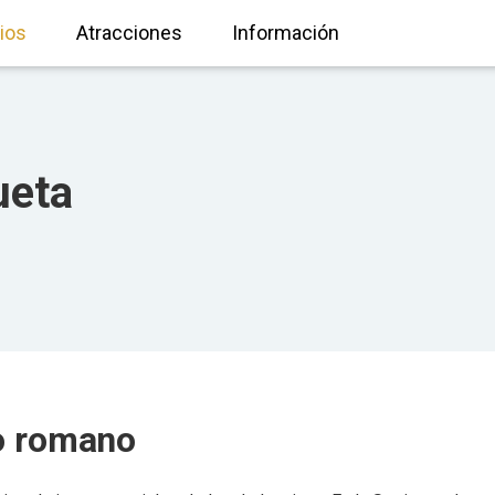
ios
Atracciones
Información
ueta
o
romano